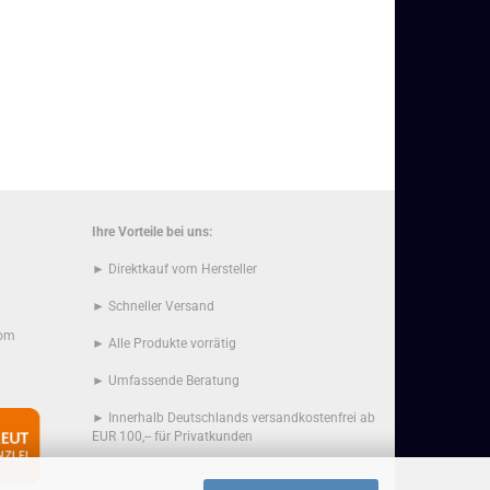
Ihre Vorteile bei uns:
► Direktkauf vom Hersteller
► Schneller Versand
com
► Alle Produkte vorrätig
► Umfassende Beratung
► Innerhalb Deutschlands versandkostenfrei ab
EUR 100,-- für Privatkunden