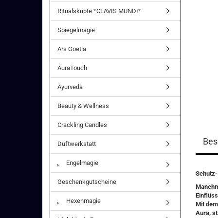
Ritualskripte *CLAVIS MUNDI*
Spiegelmagie
Ars Goetia
AuraTouch
Ayurveda
Beauty & Wellness
Crackling Candles
Bes
Duftwerkstatt
Engelmagie
Schutz-
Geschenkgutscheine
Manchma
Einflüs
Hexenmagie
Mit de
Aura
, s