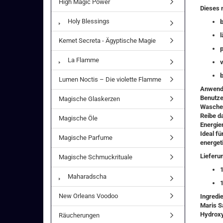
High Magic Power
Dieses 
Holy Blessings
b
l
Kemet Secreta - Ägyptische Magie
p
La Flamme
v
b
Lumen Noctis – Die violette Flamme
Anwend
Benutze
Magische Glaskerzen
Wasche 
Reibe d
Magische Öle
Energie
Ideal fü
Magische Parfume
energet
Lieferu
Magische Schmuckrituale
1
Maharadscha
New Orleans Voodoo
Ingredie
Maris S
Hydroxy
Räucherungen