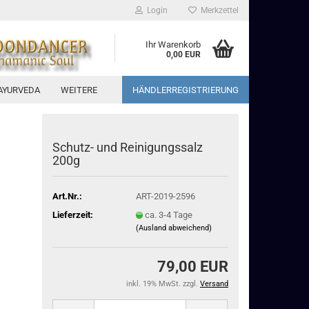
Login
Merkzettel
Ihr Warenkorb
0,00 EUR
AYURVEDA
WEITERE
HÄNDLERREGISTRIERUNG
Schutz- und Reinigungssalz
200g
Art.Nr.:
ART-2019-2596
Lieferzeit:
ca. 3-4 Tage
(Ausland abweichend)
79,00 EUR
inkl. 19% MwSt. zzgl.
Versand