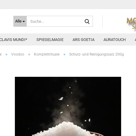
Suche...
Alle
CLAVIS MUNDI*
SPIEGELMAGIE
ARS GOETIA
AURATOUCH
»
»
»
e
Voodoo
Komplettrituale
Schutz- und Reinigungssalz 200g