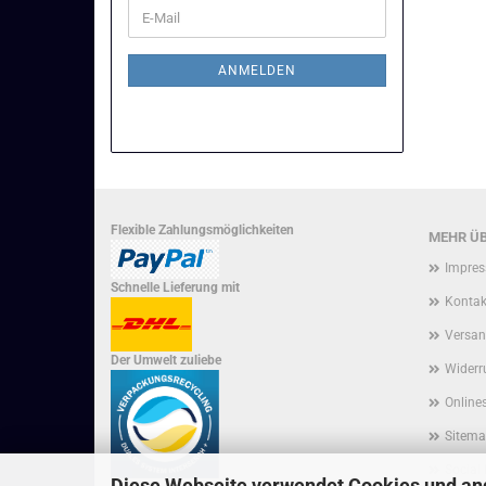
WEITER
E-
ZUR
Mail
NEWSLETTER-
ANMELDUNG
ANMELDEN
Flexible Zahlungsmöglichkeiten
MEHR ÜB
Impre
Schnelle Lieferung mit
Kontak
Versan
Der Umwelt zuliebe
Widerr
Onlines
Sitem
Social
Diese Webseite verwendet Cookies und an