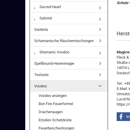
Schutz-
Sacred Heart
Salomé
Santeria
Herst
Schamanische Räuchermischungen
Shamanic Voodoo
Magicwo
Fleck &
Straße 
Spellbound-Hexenmagie
14974 L
Deutsch
Testsets
Tel.: +
Voodoo
E-Mail:
Umsatzs
Voodoo anzeigen
Lucid R
Bon Fire-Feuerformel
https:/
Drachenaugen
te
Erzulies Schatzkiste
Feuerbeschwörungen