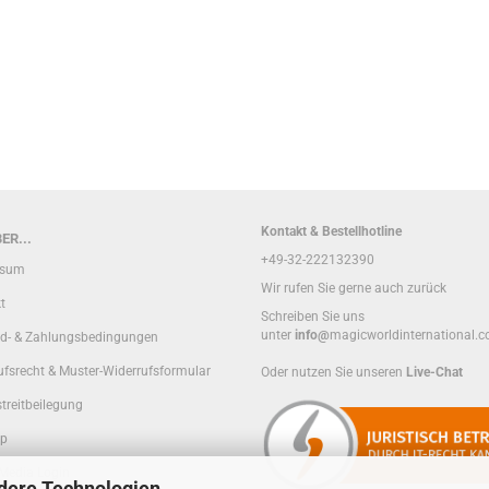
Kontakt & Bestellhotline
ER...
+49-32-222132390
ssum
Wir rufen Sie gerne auch zurück
t
Schreiben Sie uns
unter
info@
magicworldinternational.
d- & Zahlungsbedingungen
ufsrecht & Muster-Widerrufsformular
Oder nutzen Sie unseren
Live-Chat
treitbeilegung
ap
 Media Login
dere Technologien