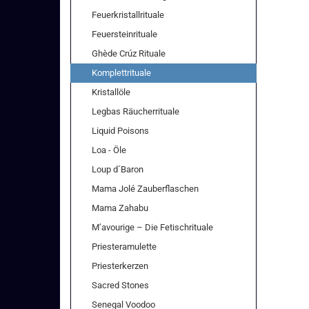
Feuerkristallrituale
Feuersteinrituale
Ghède Crúz Rituale
Komplettrituale
Kristallöle
Legbas Räucherrituale
Liquid Poisons
Loa - Öle
Loup d´Baron
Mama Jolé Zauberflaschen
Mama Zahabu
M’avourige – Die Fetischrituale
Priesteramulette
Priesterkerzen
Sacred Stones
Senegal Voodoo