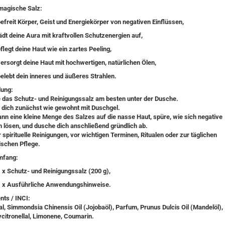
magische Salz:
efreit Körper, Geist und Energiekörper von negativen Einflüssen
,
ädt deine Aura mit kraftvollen Schutzenergien auf
,
flegt deine Haut wie ein zartes Peeling
,
ersorgt deine Haut mit hochwertigen, natürlichen Ölen
,
elebt dein inneres und äußeres Strahlen
.
ung:
 das Schutz- und Reinigungssalz am besten unter der Dusche.
dich zunächst wie gewohnt mit Duschgel.
ann eine kleine Menge des Salzes auf die nasse Haut, spüre, wie sich negative
n lösen, und dusche dich anschließend gründlich ab.
r spirituelle Reinigungen, vor wichtigen Terminen, Ritualen oder zur täglichen
ischen Pflege.
mfang:
 x Schutz- und Reinigungssalz (200 g),
1 x Ausführliche Anwendungshinweise.
nts / INCI:
al, Simmondsia Chinensis Oil (Jojobaöl), Parfum, Prunus Dulcis Oil (Mandelöl),
citronellal, Limonene, Coumarin.