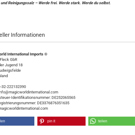
 und Reinigungssalz – Werde frei. Werde stark. Werde du selbst.
eller Informationen
rld International Imports ®
 Fleck GbR
der Jugend 18
udwigsfelde
land
49-32-222132390
 info@magicworldinternational.com
teuer-Identifikationsnummer: DE252065565
egistrierungsnummer: DE3376876351635
/magicworldinternational.com
ilen
pin it
teilen