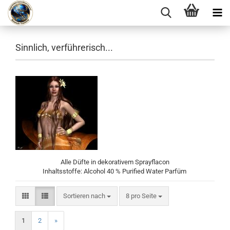
Sinnlich, verführerisch...
Alle Düfte in dekorativem Sprayflacon
Inhaltsstoffe: Alcohol 40 % Purified Water Parfüm
Sortieren nach
pro Seite
Sortieren nach
8 pro Seite
1
2
»