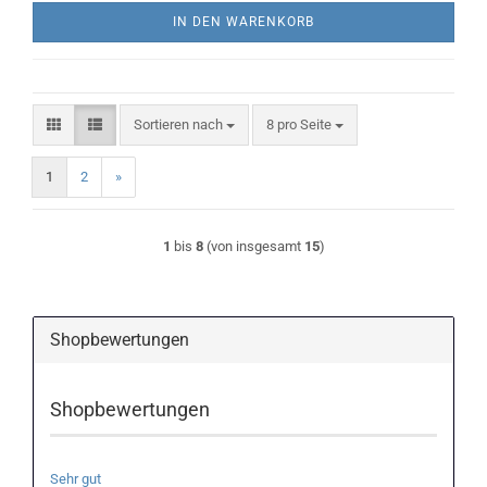
IN DEN WARENKORB
Sortieren nach
pro Seite
Sortieren nach
8 pro Seite
1
2
»
1
bis
8
(von insgesamt
15
)
Shopbewertungen
Shopbewertungen
Sehr gut