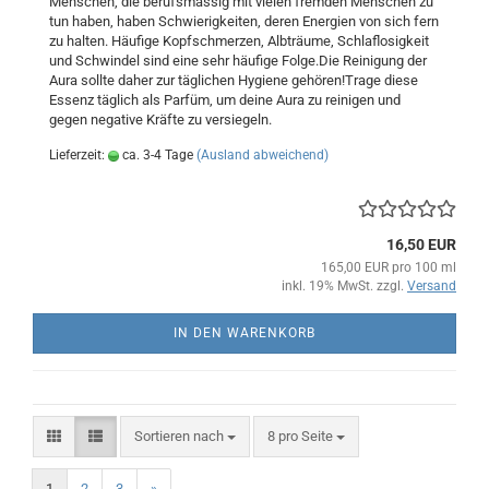
Menschen, die berufsmässig mit vielen fremden Menschen zu
tun haben, haben Schwierigkeiten, deren Energien von sich fern
zu halten. Häufige Kopfschmerzen, Albträume, Schlaflosigkeit
und Schwindel sind eine sehr häufige Folge.Die Reinigung der
Aura sollte daher zur täglichen Hygiene gehören!Trage diese
Essenz täglich als Parfüm, um deine Aura zu reinigen und
gegen negative Kräfte zu versiegeln.
Lieferzeit:
ca. 3-4 Tage
(Ausland abweichend)
16,50 EUR
165,00 EUR pro 100 ml
inkl. 19% MwSt. zzgl.
Versand
IN DEN WARENKORB
Sortieren nach
pro Seite
Sortieren nach
8 pro Seite
1
2
3
»