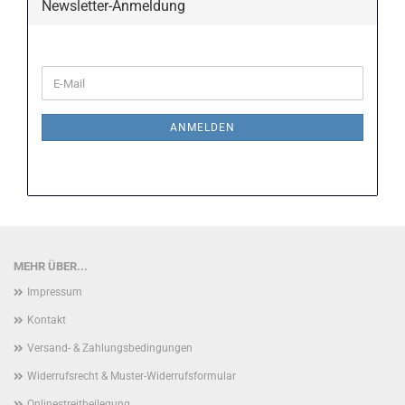
Newsletter-Anmeldung
WEITER
E-
ZUR
Mail
NEWSLETTER-
ANMELDUNG
ANMELDEN
MEHR ÜBER...
Impressum
Kontakt
Versand- & Zahlungsbedingungen
Widerrufsrecht & Muster-Widerrufsformular
Onlinestreitbeilegung