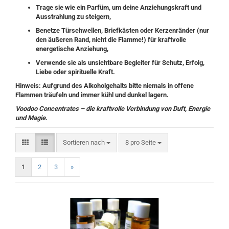
Trage sie wie ein Parfüm, um deine Anziehungskraft und
Ausstrahlung zu steigern,
Benetze Türschwellen, Briefkästen oder Kerzenränder (nur
den äußeren Rand, nicht die Flamme!) für kraftvolle
energetische Anziehung,
Verwende sie als unsichtbare Begleiter für Schutz, Erfolg,
Liebe oder spirituelle Kraft.
Hinweis:
Aufgrund des Alkoholgehalts bitte niemals in offene
Flammen träufeln und immer kühl und dunkel lagern.
Voodoo Concentrates – die kraftvolle Verbindung von Duft, Energie
und Magie.
Sortieren nach
pro Seite
Sortieren nach
8 pro Seite
1
2
3
»