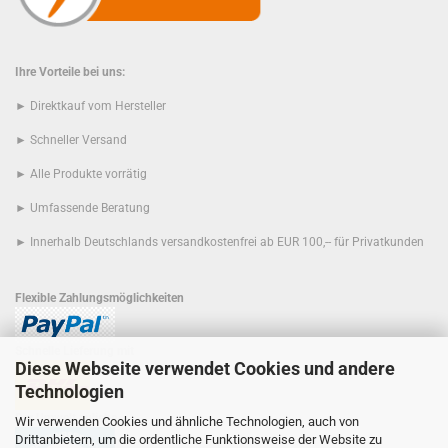
Ihre Vorteile bei uns:
► Direktkauf vom Hersteller
► Schneller Versand
► Alle Produkte vorrätig
► Umfassende Beratung
► Innerhalb Deutschlands versandkostenfrei ab EUR 100,-- für Privatkunden
Flexible Zahlungsmöglichkeiten
Schnelle Lieferung mit
Diese Webseite verwendet Cookies und andere
Technologien
Der Umwelt zuliebe
Wir verwenden Cookies und ähnliche Technologien, auch von
Drittanbietern, um die ordentliche Funktionsweise der Website zu