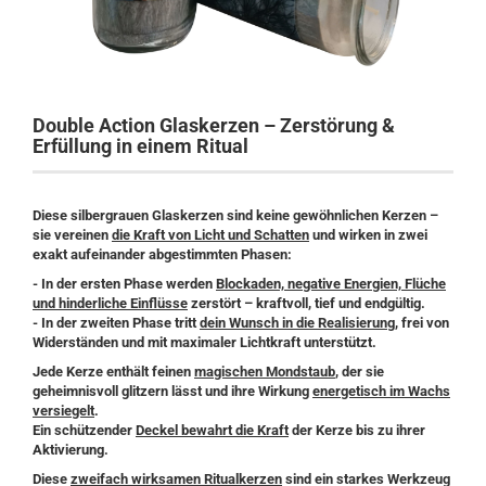
Double Action Glaskerzen – Zerstörung &
Erfüllung in einem Ritual
Diese silbergrauen Glaskerzen sind keine gewöhnlichen Kerzen –
sie vereinen
die Kraft von Licht und Schatten
und wirken in zwei
exakt aufeinander abgestimmten Phasen:
- In der ersten Phase werden
Blockaden, negative Energien, Flüche
und hinderliche Einflüsse
zerstört – kraftvoll, tief und endgültig.
- In der zweiten Phase tritt
dein Wunsch in die Realisierung
, frei von
Widerständen und mit maximaler Lichtkraft unterstützt.
Jede Kerze enthält feinen
magischen Mondstaub
,
der sie
geheimnisvoll glitzern lässt und ihre Wirkung
energetisch im Wachs
versiegelt
.
Ein schützender
Deckel bewahrt die Kraft
der Kerze bis zu ihrer
Aktivierung.
Diese
zweifach wirksamen Ritualkerzen
sind ein starkes Werkzeug