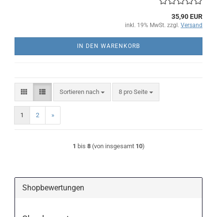
35,90 EUR
inkl. 19% MwSt. zzgl.
Versand
IN DEN WARENKORB
Sortieren nach
pro Seite
Sortieren nach
8 pro Seite
1
2
»
1
bis
8
(von insgesamt
10
)
Shopbewertungen