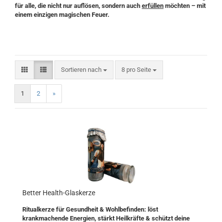
für alle, die nicht nur auflösen, sondern auch
erfüllen
möchten – mit
einem einzigen magischen Feuer.
Sortieren nach
pro Seite
Sortieren nach
8 pro Seite
1
2
»
Better Health-Glaskerze
Ritualkerze für Gesundheit & Wohlbefinden: löst
krankmachende Energien, stärkt Heilkräfte & schützt deine