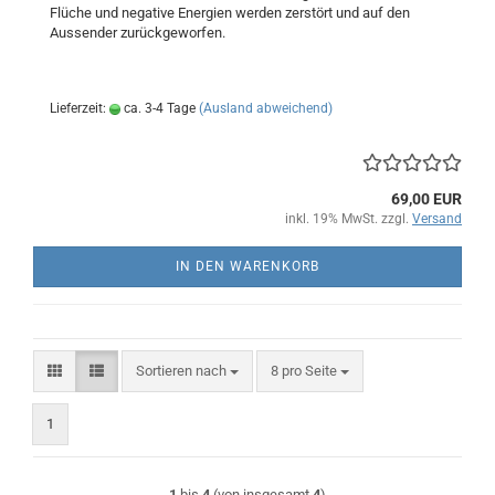
Flüche und negative Energien werden zerstört und auf den
Aussender zurückgeworfen.
Lieferzeit:
ca. 3-4 Tage
(Ausland abweichend)
69,00 EUR
inkl. 19% MwSt. zzgl.
Versand
IN DEN WARENKORB
Sortieren nach
pro Seite
Sortieren nach
8 pro Seite
1
1
bis
4
(von insgesamt
4
)