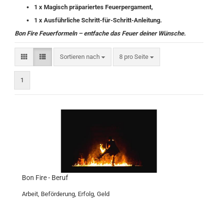
1 x Magisch präpariertes Feuerpergament,
1 x Ausführliche Schritt-für-Schritt-Anleitung.
Bon Fire Feuerformeln – entfache das Feuer deiner Wünsche.
Sortieren nach
pro Seite
Sortieren nach
8 pro Seite
1
Bon Fire - Beruf
Arbeit, Beförderung, Erfolg, Geld