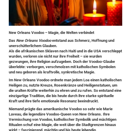
New Orleans Voodoo – Magie, die Welten verbindet
Das
New Orleans Voodoo
entstand aus Schmerz, Hoffnung und
unerschütterlichem Glauben.
Als die afrikanischen Sklaven nach Haiti und in die USA verschleppt
wurden, verloren sie nicht nur ihre Freiheit – sie wurden
gezwungen, ihre Religion aufzugeben. Doch der Voodoo-Glaube
überlebte: verborgen, verschmolzen mit katholischen Symbolen
und neu geboren als kraftvolle, synkretische Magie.
Im New Orleans Voodoo ordnete man jedem
Loa
einen
katholischen
Heiligen
zu, nutzte Kreuze, Rosenkränze und Heiligenstatuen, um
die uralten Kräfte weiterhin zu ehren und zu rufen. So entstand eine
einzigartige Tradition, die bis heute durch ihre
starke spirituelle
Kraft
und ihre tiefe emotionale Resonanz beeindruckt.
Niemand prägte das amerikanische Voodoo so sehr wie
Marie
Laveau
, die legendäre Voodoo-Queen von New Orleans. Ihre
Vermischung von Voodoo, katholischer Symbolik und mächtigen
Ritualen schuf eine Magie, die weit über die Stadtgrenzen hinaus
wirkt – faszinierend, mächtig und bis heute lebendig.