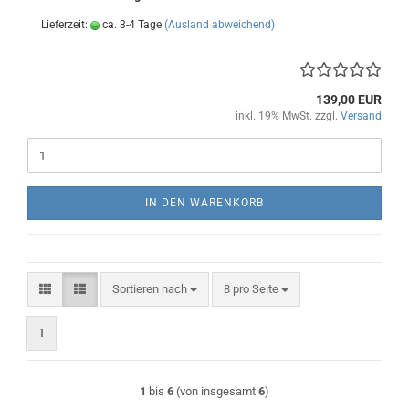
Lieferzeit:
ca. 3-4 Tage
(Ausland abweichend)
139,00 EUR
inkl. 19% MwSt. zzgl.
Versand
IN DEN WARENKORB
Sortieren nach
pro Seite
Sortieren nach
8 pro Seite
1
1
bis
6
(von insgesamt
6
)