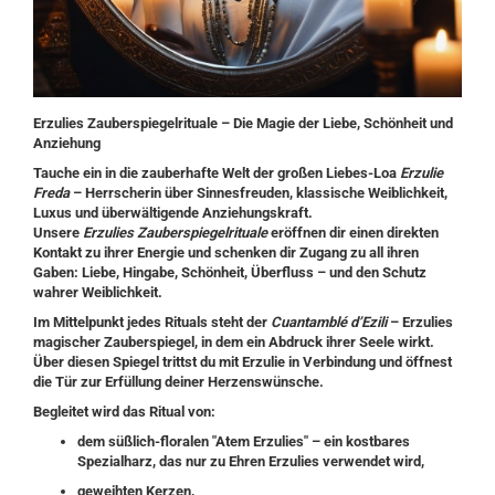
Erzulies Zauberspiegelrituale – Die Magie der Liebe, Schönheit und
Anziehung
Tauche ein in die zauberhafte Welt der großen Liebes-Loa
Erzulie
Freda
– Herrscherin über Sinnesfreuden, klassische Weiblichkeit,
Luxus und überwältigende Anziehungskraft.
Unsere
Erzulies Zauberspiegelrituale
eröffnen dir einen direkten
Kontakt zu ihrer Energie und schenken dir Zugang zu all ihren
Gaben: Liebe, Hingabe, Schönheit, Überfluss – und den Schutz
wahrer Weiblichkeit.
Im Mittelpunkt jedes Rituals steht der
Cuantamblé d’Ezili
– Erzulies
magischer Zauberspiegel, in dem ein Abdruck ihrer Seele wirkt.
Über diesen Spiegel trittst du mit Erzulie in Verbindung und öffnest
die Tür zur Erfüllung deiner Herzenswünsche.
Begleitet wird das Ritual von:
dem
süßlich-floralen "Atem Erzulies"
– ein kostbares
Spezialharz, das nur zu Ehren Erzulies verwendet wird,
geweihten Kerzen
,