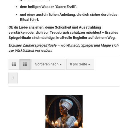
dem heiligen Wasser "Sacre Erzili"
,
und einer
ausführlichen Anleitung
, die dich sicher durch das
Ritual führt.
Ob du Liebe anziehen, deine Schönheit und Ausstrahlung
verstärken oder dich vor Treuebruch schützen möchtest – Erzulies
Spiegelrituale sind mächtige, kraftvolle Begleiter auf deinem Weg.
Erzulies Zauberspiegelrituale – wo Wunsch, Spiegel und Magie sich
zur Wirklichkeit verweben.
Sortieren nach
pro Seite
Sortieren nach
8 pro Seite
1