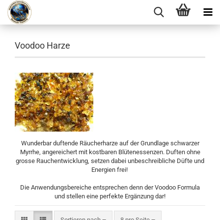
Voodoo Harze
Wunderbar duftende Räucherharze auf der Grundlage schwarzer
Myrrhe, angereichert mit kostbaren Blütenessenzen. Duften ohne
grosse Rauchentwicklung, setzen dabei unbeschreibliche Düfte und
Energien frei!
Die Anwendungsbereiche entsprechen denn der Voodoo Formula
und stellen eine perfekte Ergänzung dar!
Sortieren nach
pro Seite
Sortieren nach
8 pro Seite