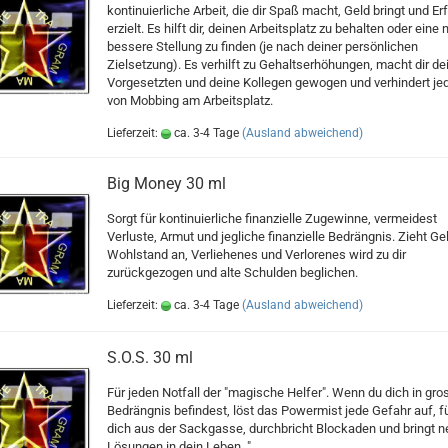
kontinuierliche Arbeit, die dir Spaß macht, Geld bringt und Er
erzielt. Es hilft dir, deinen Arbeitsplatz zu behalten oder eine 
bessere Stellung zu finden (je nach deiner persönlichen
Zielsetzung). Es verhilft zu Gehaltserhöhungen, macht dir de
Vorgesetzten und deine Kollegen gewogen und verhindert jed
von Mobbing am Arbeitsplatz.
Lieferzeit:
ca. 3-4 Tage
(Ausland abweichend)
Big Money 30 ml
Sorgt für kontinuierliche finanzielle Zugewinne, vermeidest
Verluste, Armut und jegliche finanzielle Bedrängnis. Zieht Ge
Wohlstand an, Verliehenes und Verlorenes wird zu dir
zurückgezogen und alte Schulden beglichen.
Lieferzeit:
ca. 3-4 Tage
(Ausland abweichend)
S.O.S. 30 ml
Für jeden Notfall der "magische Helfer". Wenn du dich in gro
Bedrängnis befindest, löst das Powermist jede Gefahr auf, f
dich aus der Sackgasse, durchbricht Blockaden und bringt 
Lösungen in dein Leben. "