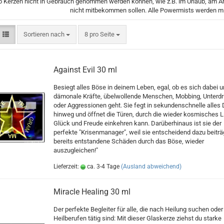
o Kerzen nicht in Gebrauch genommen werden können, wie z.B. im Urlaub, am Arb
nicht mitbekommen sollen. Alle Powermists werden mit 
Sortieren nach
pro Seite
Sortieren nach
8 pro Seite
Against Evil 30 ml
Besiegt alles Böse in deinem Leben, egal, ob es sich dabei 
dämonale Kräfte, übelwollende Menschen, Mobbing, Unterd
oder Aggressionen geht. Sie fegt in sekundenschnelle alles
hinweg und öffnet die Türen, durch die wieder kosmisches Li
Glück und Freude einkehren kann. Darüberhinaus ist sie der
perfekte "Krisenmanager", weil sie entscheidend dazu beiträ
bereits entstandene Schäden durch das Böse, wieder
auszugleichen!"
Lieferzeit:
ca. 3-4 Tage
(Ausland abweichend)
Miracle Healing 30 ml
Der perfekte Begleiter für alle, die nach Heilung suchen oder 
Heilberufen tätig sind: Mit dieser Glaskerze ziehst du starke