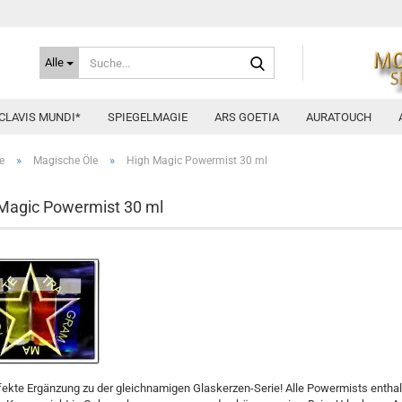
Suche...
Alle
CLAVIS MUNDI*
SPIEGELMAGIE
ARS GOETIA
AURATOUCH
»
»
e
Magische Öle
High Magic Powermist 30 ml
Magic Powermist 30 ml
fekte Ergänzung zu der gleichnamigen Glaskerzen-Serie! Alle Powermists entha