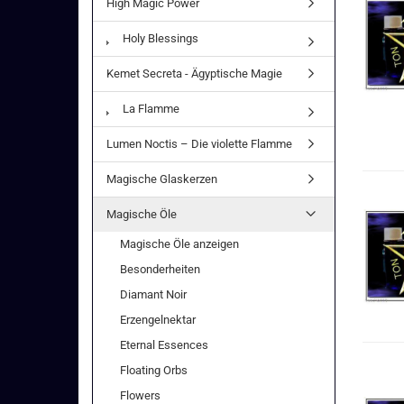
High Magic Power
Holy Blessings
Kemet Secreta - Ägyptische Magie
La Flamme
Lumen Noctis – Die violette Flamme
Magische Glaskerzen
Magische Öle
Magische Öle anzeigen
Besonderheiten
Diamant Noir
Erzengelnektar
Eternal Essences
Floating Orbs
Flowers