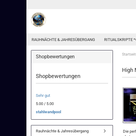
RAUHNÄCHTE & JAHRESÜBERGANG
RITUALSKRIPTE *
Startseit
Shopbewertungen
High 
Shopbewertungen
Sehr gut
5.00 / 5.00
stahlwandpool
Rauhnächte & Jahresübergang
Die per