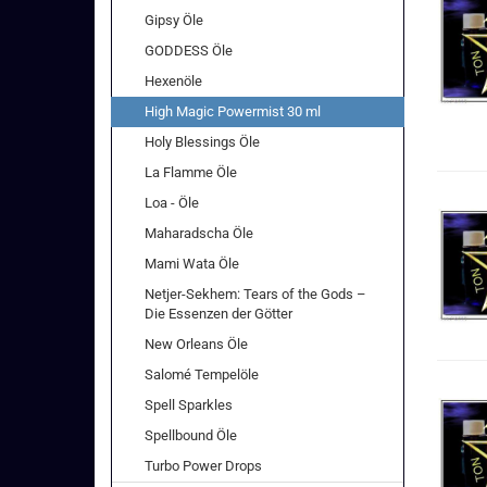
Gipsy Öle
GODDESS Öle
Hexenöle
High Magic Powermist 30 ml
Holy Blessings Öle
La Flamme Öle
Loa - Öle
Maharadscha Öle
Mami Wata Öle
Netjer-Sekhem: Tears of the Gods –
Die Essenzen der Götter
New Orleans Öle
Salomé Tempelöle
Spell Sparkles
Spellbound Öle
Turbo Power Drops