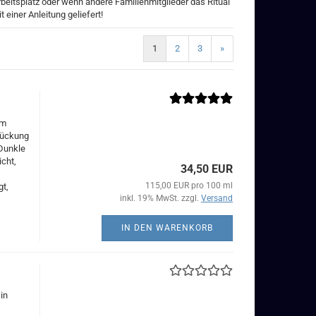
eitsplatz oder wenn andere Familienmitglieder das Ritual
einer Anleitung geliefert!
1
2
3
»
um
rückung
 Dunkle
cht,
34,50 EUR
115,00 EUR pro 100 ml
gt,
inkl. 19% MwSt. zzgl.
Versand
IN DEN WARENKORB
in