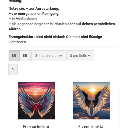
Heilung.
Nutze sie: – zur Aurastärkung,
– zur energetischen Reinigung,
– in Meditationen,
– als segnende Begleiter in Ritualen oder auf deinen persönlichen
Altären.
Erzengelnektare sind nicht einfach Öle – sie sind flüssige
Lichtboten.
Sortieren nach
pro Seite
Sortieren nach
8 pro Seite
1
Erzengelnektar
Erzengelnektar