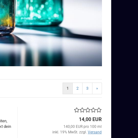
1
2
3
»
14,00 EUR
öten,
kt dein
140,00 EUR pro 100 ml
inkl. 19% MwSt. zzgl.
Versand