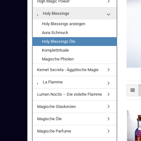
High Magic Power
Holy Blessings
Holy Blessings anzeigen
Aura-Schmuck
Holy Blessings Öle
Komplettrituale
Magische Phiolen
Kemet Secreta - Ägyptische Magie
La Flamme
Lumen Noctis – Die violette Flamme
Magische Glaskerzen
Magische Öle
Magische Parfume