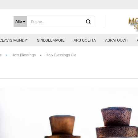
Suche...
Alle
CLAVIS MUNDI*
SPIEGELMAGIE
ARS GOETIA
AURATOUCH
»
»
e
Holy Blessings
Holy Blessings Öle