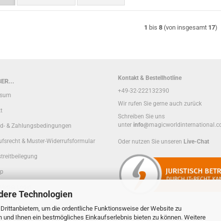
1
bis
8
(von insgesamt
17
)
Kontakt & Bestellhotline
ER...
+49-32-222132390
ssum
Wir rufen Sie gerne auch zurück
t
Schreiben Sie uns
unter
info@
magicworldinternational.
d- & Zahlungsbedingungen
ufsrecht & Muster-Widerrufsformular
Oder nutzen Sie unseren
Live-Chat
treitbeilegung
ap
 Media Login
dere Technologien
rittanbietern, um die ordentliche Funktionsweise der Website zu
n und Ihnen ein bestmögliches Einkaufserlebnis bieten zu können. Weitere
sphäre und Datenschutz