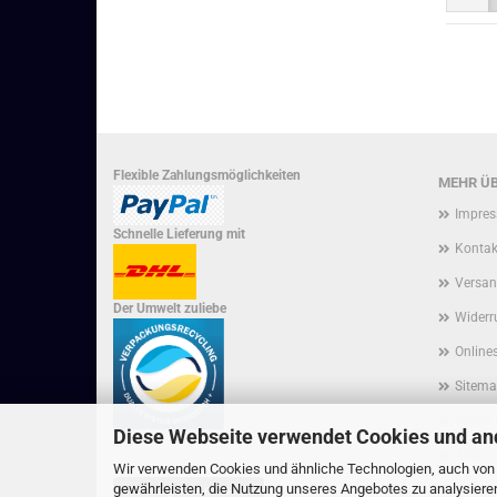
Flexible Zahlungsmöglichkeiten
MEHR ÜB
Impre
Schnelle Lieferung mit
Kontak
Versan
Der Umwelt zuliebe
Widerr
Onlines
Sitem
Social
Diese Webseite verwendet Cookies und an
AGB
Wir verwenden Cookies und ähnliche Technologien, auch von D
gewährleisten, die Nutzung unseres Angebotes zu analysiere
Privat
Vertrag widerrufen