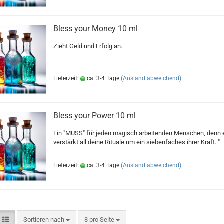
Bless your Money 10 ml
Zieht Geld und Erfolg an.
Lieferzeit:
ca. 3-4 Tage
(Ausland abweichend)
Bless your Power 10 ml
Ein "MUSS" für jeden magisch arbeitenden Menschen, denn 
verstärkt all deine Rituale um ein siebenfaches ihrer Kraft. "
Lieferzeit:
ca. 3-4 Tage
(Ausland abweichend)
Sortieren nach
pro Seite
Sortieren nach
8 pro Seite