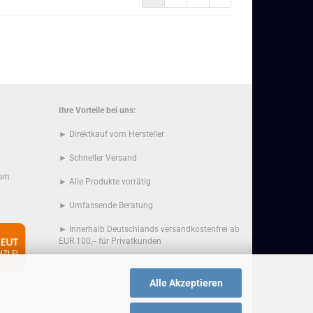
Ihre Vorteile bei uns:
► Direktkauf vom Hersteller
► Schneller Versand
com
► Alle Produkte vorrätig
► Umfassende Beratung
► Innerhalb Deutschlands versandkostenfrei ab
EUR 100,-- für Privatkunden
Alle Akzeptieren