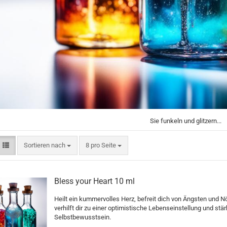
Sie funkeln und glitzern...
Sortieren nach
pro Seite
Sortieren nach
8 pro Seite
Bless your Heart 10 ml
Heilt ein kummervolles Herz, befreit dich von Ängsten und N
verhilft dir zu einer optimistische Lebenseinstellung und stär
Selbstbewusstsein.