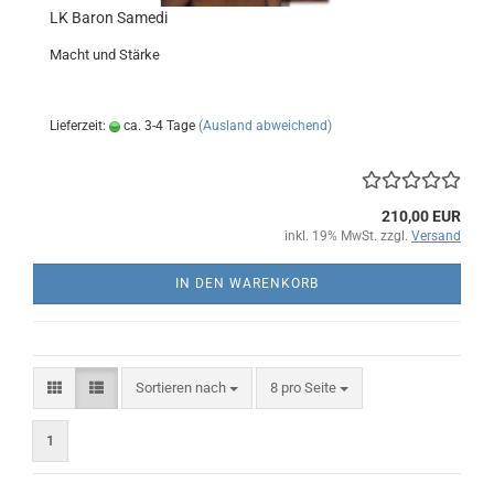
LK Baron Samedi
Macht und Stärke
Lieferzeit:
ca. 3-4 Tage
(Ausland abweichend)
210,00 EUR
inkl. 19% MwSt. zzgl.
Versand
IN DEN WARENKORB
Sortieren nach
pro Seite
Sortieren nach
8 pro Seite
1