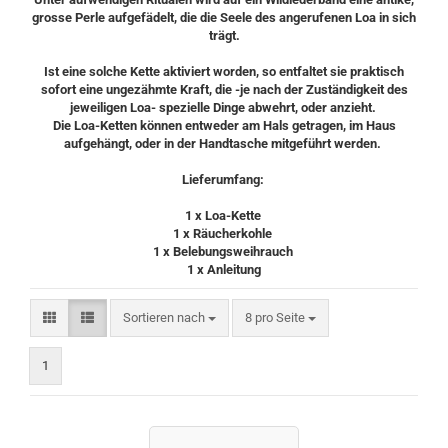
grosse Perle aufgefädelt, die die Seele des angerufenen Loa in sich
trägt.
Ist eine solche Kette aktiviert worden, so entfaltet sie praktisch
sofort eine ungezähmte Kraft, die -je nach der Zuständigkeit des
jeweiligen Loa- spezielle Dinge abwehrt, oder anzieht.
Die Loa-Ketten können entweder am Hals getragen, im Haus
aufgehängt, oder in der Handtasche mitgeführt werden.
Lieferumfang:
1 x Loa-Kette
1 x Räucherkohle
1 x Belebungsweihrauch
1 x Anleitung
Sortieren nach
pro Seite
Sortieren nach
8 pro Seite
1