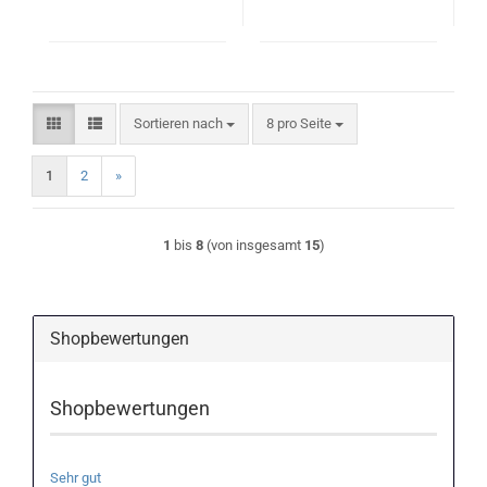
Sortieren nach
pro Seite
Sortieren nach
8 pro Seite
1
2
»
1
bis
8
(von insgesamt
15
)
Shopbewertungen
Shopbewertungen
Sehr gut