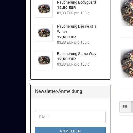
Räucherung Bodyguard
12,50 EUR
83,33 EUR pro 100 g
Räucherung Desire of a
Witch
12,50 EUR
83,33 EUR pro 100 g
Räucherung Same Way
12,50 EUR
83,33 EUR pro 100 g
Newsletter-Anmeldung
WEITER
E-
ZUR
Mail
NEWSLETTER-
ANMELDUNG
ANMELDEN