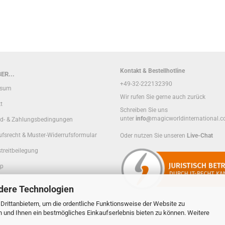
Kontakt & Bestellhotline
ER...
+49-32-222132390
ssum
Wir rufen Sie gerne auch zurück
t
Schreiben Sie uns
unter
info@
magicworldinternational.
d- & Zahlungsbedingungen
ufsrecht & Muster-Widerrufsformular
Oder nutzen Sie unseren
Live-Chat
treitbeilegung
ap
 Media Login
dere Technologien
rittanbietern, um die ordentliche Funktionsweise der Website zu
n und Ihnen ein bestmögliches Einkaufserlebnis bieten zu können. Weitere
sphäre und Datenschutz