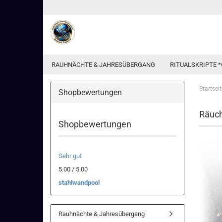
RAUHNÄCHTE & JAHRESÜBERGANG
RITUALSKRIPTE *
Startseit
Shopbewertungen
Räuc
Shopbewertungen
Sehr gut
5.00 / 5.00
stahlwandpool
Rauhnächte & Jahresübergang