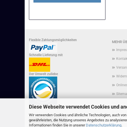
Flexible Zahlungsmöglichkeiten
MEHR ÜB
Impre
Schnelle Lieferung mit
Kontak
Versan
Der Umwelt zuliebe
Widerr
Onlines
Sitem
Social
Diese Webseite verwendet Cookies und an
AGB
Wir verwenden Cookies und ähnliche Technologien, auch von D
gewährleisten, die Nutzung unseres Angebotes zu analysiere
Privat
Vertrag widerrufen
Informationen finden Sie in unserer
Datenschutzerklärung
.