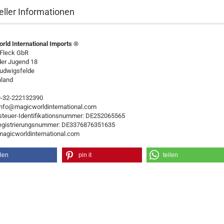
eller Informationen
rld International Imports ®
 Fleck GbR
der Jugend 18
udwigsfelde
land
49-32-222132390
 info@magicworldinternational.com
teuer-Identifikationsnummer: DE252065565
egistrierungsnummer: DE3376876351635
/magicworldinternational.com
ilen
pin it
teilen