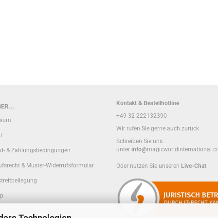
Kontakt & Bestellhotline
ER...
+49-32-222132390
ssum
Wir rufen Sie gerne auch zurück
t
Schreiben Sie uns
unter
info@
magicworldinternational.
d- & Zahlungsbedingungen
ufsrecht & Muster-Widerrufsformular
Oder nutzen Sie unseren
Live-Chat
treitbeilegung
ap
 Media Login
dere Technologien