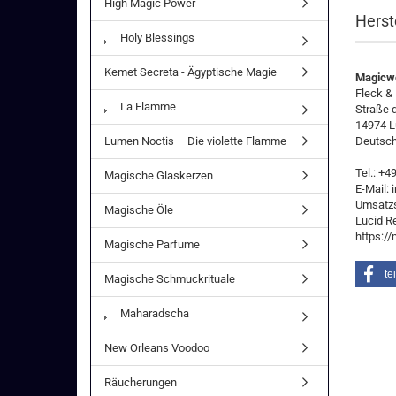
High Magic Power
Herst
Holy Blessings
Kemet Secreta - Ägyptische Magie
Magicwo
Fleck &
La Flamme
Straße 
14974 L
Lumen Noctis – Die violette Flamme
Deutsch
Tel.: +
Magische Glaskerzen
E-Mail:
Umsatzs
Magische Öle
Lucid R
https:/
Magische Parfume
te
Magische Schmuckrituale
Maharadscha
New Orleans Voodoo
Räucherungen