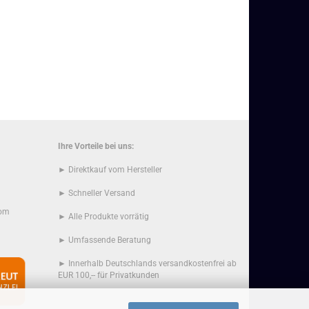
Ihre Vorteile bei uns:
► Direktkauf vom Hersteller
► Schneller Versand
com
► Alle Produkte vorrätig
► Umfassende Beratung
► Innerhalb Deutschlands versandkostenfrei ab
EUR 100,-- für Privatkunden