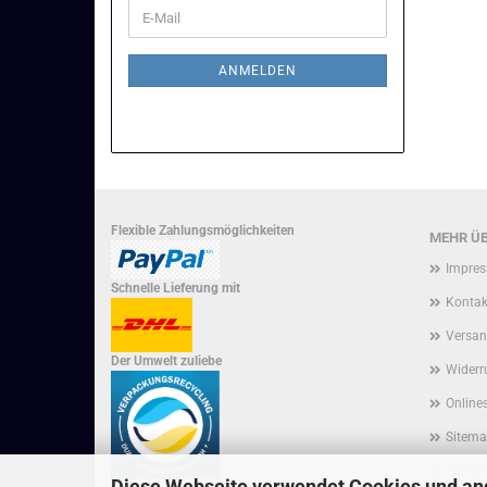
WEITER
E-
ZUR
Mail
NEWSLETTER-
ANMELDUNG
ANMELDEN
Flexible Zahlungsmöglichkeiten
MEHR ÜB
Impre
Schnelle Lieferung mit
Kontak
Versan
Der Umwelt zuliebe
Widerr
Onlines
Sitem
Social
Diese Webseite verwendet Cookies und an