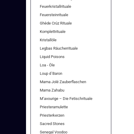
Feuerkristallrituale
Feuersteinrituale
Ghède Crúz Rituale
Komplettrituale
Kristallöle
Legbas Räucherrituale
Liquid Poisons
Loa - Öle
Loup d´Baron
Mama Jolé Zauberflaschen
Mama Zahabu
M’avourige – Die Fetischrituale
Priesteramulette
Priesterkerzen
Sacred Stones
Senegal Voodoo