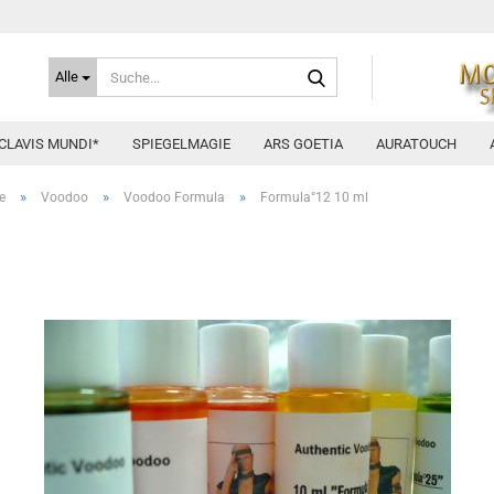
Suche...
Alle
CLAVIS MUNDI*
SPIEGELMAGIE
ARS GOETIA
AURATOUCH
»
»
»
e
Voodoo
Voodoo Formula
Formula°12 10 ml