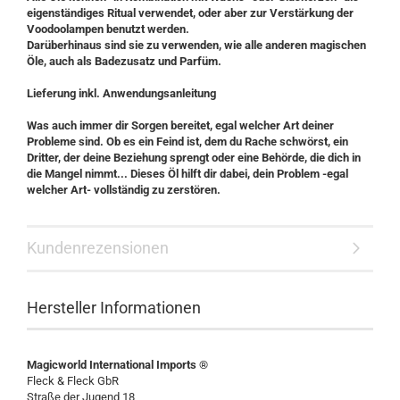
eigenständiges Ritual verwendet, oder aber zur Verstärkung der
Voodoolampen benutzt werden.
Darüberhinaus sind sie zu verwenden, wie alle anderen magischen
Öle, auch als Badezusatz und Parfüm.
Lieferung inkl. Anwendungsanleitung
Was auch immer dir Sorgen bereitet, egal welcher Art deiner
Probleme sind. Ob es ein Feind ist, dem du Rache schwörst, ein
Dritter, der deine Beziehung sprengt oder eine Behörde, die dich in
die Mangel nimmt... Dieses Öl hilft dir dabei, dein Problem -egal
welcher Art- vollständig zu zerstören.
Kundenrezensionen
Hersteller Informationen
Magicworld International Imports ®
Fleck & Fleck GbR
Straße der Jugend 18