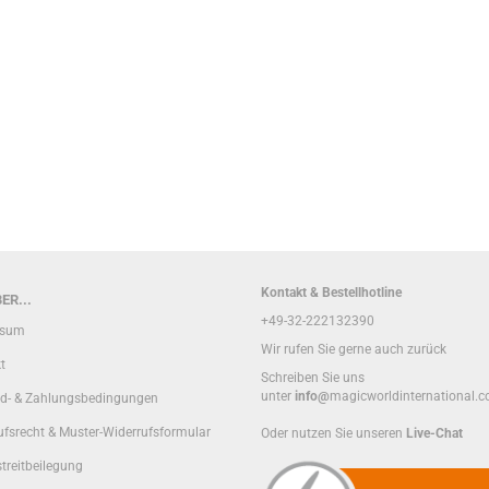
Kontakt & Bestellhotline
ER...
+49-32-222132390
ssum
Wir rufen Sie gerne auch zurück
t
Schreiben Sie uns
unter
info@
magicworldinternational.
d- & Zahlungsbedingungen
ufsrecht & Muster-Widerrufsformular
Oder nutzen Sie unseren
Live-Chat
treitbeilegung