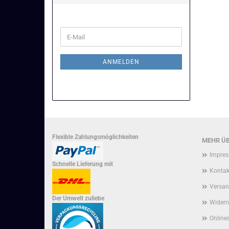
WEITER
E-
ZUR
Mail
NEWSLETTER-
ANMELDUNG
ANMELDEN
Flexible Zahlungsmöglichkeiten
MEHR ÜB
Impre
Schnelle Lieferung mit
Kontak
Versan
Der Umwelt zuliebe
Widerr
Onlines