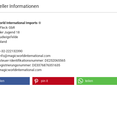
eller Informationen
rld International Imports ®
 Fleck GbR
der Jugend 18
udwigsfelde
land
49-32-222132390
 info@magicworldinternational.com
teuer-Identifikationsnummer: DE252065565
egistrierungsnummer: DE3376876351635
/magicworldinternational.com
ilen
pin it
teilen