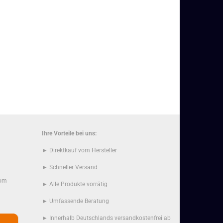
Ihre Vorteile bei uns:
► Direktkauf vom Hersteller
► Schneller Versand
com
► Alle Produkte vorrätig
► Umfassende Beratung
► Innerhalb Deutschlands versandkostenfrei ab