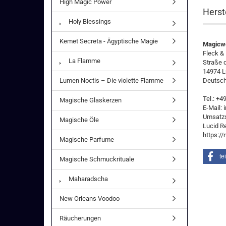
High Magic Power
Herst
Holy Blessings
Kemet Secreta - Ägyptische Magie
Magicwo
Fleck &
La Flamme
Straße 
14974 L
Lumen Noctis – Die violette Flamme
Deutsch
Tel.: +
Magische Glaskerzen
E-Mail:
Umsatzs
Magische Öle
Lucid R
https:/
Magische Parfume
te
Magische Schmuckrituale
Maharadscha
New Orleans Voodoo
Räucherungen