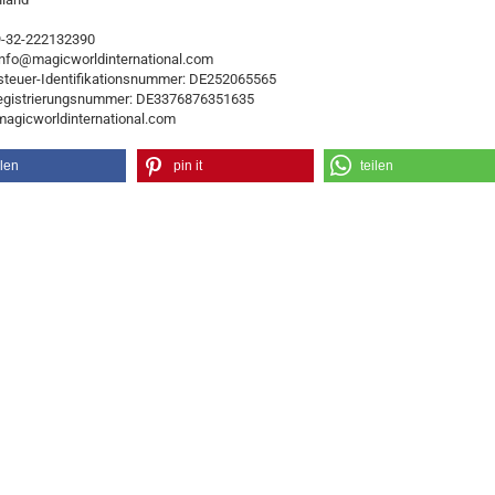
49-32-222132390
 info@magicworldinternational.com
teuer-Identifikationsnummer: DE252065565
egistrierungsnummer: DE3376876351635
/magicworldinternational.com
ilen
pin it
teilen