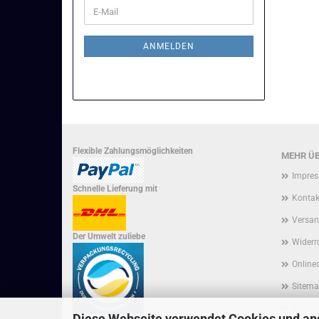
WEITER
E-
ZUR
Mail
NEWSLETTER-
ANMELDUNG
ANMELDEN
Flexible Zahlungsmöglichkeiten
MEHR ÜB
Impre
Schnelle Lieferung mit
Kontak
Versan
Der Umwelt zuliebe
Widerr
Onlines
Sitem
Social
Diese Webseite verwendet Cookies und an