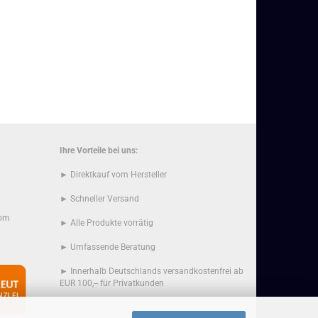
Ihre Vorteile bei uns:
► Direktkauf vom Hersteller
► Schneller Versand
com
► Alle Produkte vorrätig
► Umfassende Beratung
► Innerhalb Deutschlands versandkostenfrei ab
EUR 100,-- für Privatkunden