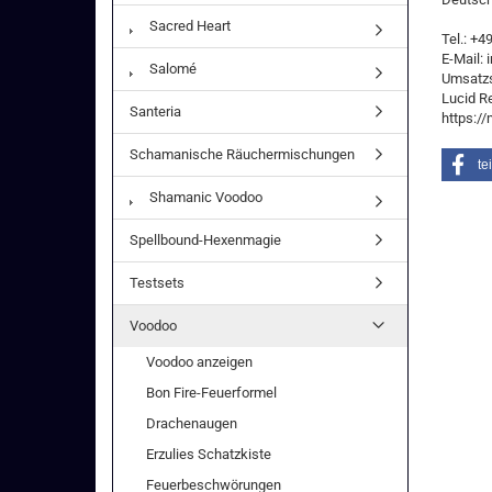
Sacred Heart
Tel.: +
E-Mail:
Salomé
Umsatzs
Lucid R
Santeria
https:/
Schamanische Räuchermischungen
te
Shamanic Voodoo
Spellbound-Hexenmagie
Testsets
Voodoo
Voodoo anzeigen
Bon Fire-Feuerformel
Drachenaugen
Erzulies Schatzkiste
Feuerbeschwörungen