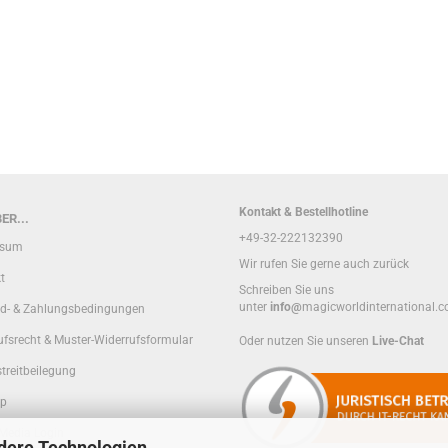
Kontakt & Bestellhotline
ER...
+49-32-222132390
ssum
Wir rufen Sie gerne auch zurück
t
Schreiben Sie uns
unter
info@
magicworldinternational.
d- & Zahlungsbedingungen
ufsrecht & Muster-Widerrufsformular
Oder nutzen Sie unseren
Live-Chat
treitbeilegung
ap
 Media Login
dere Technologien