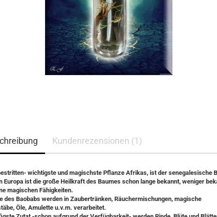
chreibung
Kundenrezensionen (1)
bestritten- wichtigste und magischste Pflanze Afrikas, ist der senegalesische
n Europa ist die große Heilkraft des Baumes schon lange bekannt, weniger bek
ine magischen Fähigkeiten.
ile des Baobabs werden in Zaubertränken, Räuchermischungen, magische
täbe, Öle, Amulette u.v.m. verarbeitet.
figste Zutat -schon aufgrund der Verfügbarkeit- werden Rinde, Blüte und Blätte