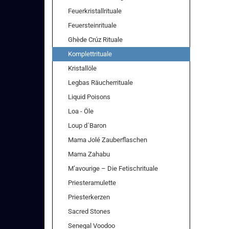
Feuerkristallrituale
Feuersteinrituale
Ghède Crúz Rituale
Komplettrituale
Kristallöle
Legbas Räucherrituale
Liquid Poisons
Loa - Öle
Loup d´Baron
Mama Jolé Zauberflaschen
Mama Zahabu
M’avourige – Die Fetischrituale
Priesteramulette
Priesterkerzen
Sacred Stones
Senegal Voodoo