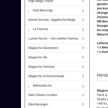
High Magic Power
genutzt
Am kost
Holy Blessings
strenge
Zeremon
Kemet Secreta - Ägyptische Magie
Mit die
Energie
La Flamme
Du verj
Mensche
Lumen Noctis – Die violette Flamme
Lieferu
1 x Mei
Magische Glaskerzen
1 x Ausf
Magische Öle
Magische Parfume
Herst
Magische Schmuckrituale
Maharadscha
Magicwo
New Orleans Voodoo
Fleck &
Straße 
14974 L
Räucherungen
Deutsch