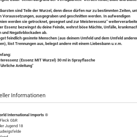
.
barsten sind Teile der Wurzel, denn diese dürfen nur zu bestimmten Zeiten, un
n Voraussetzungen, ausgegraben und geschnitten werden. In aufwendigen
ien werden sie getrocknet, gesegnet und zur Meisteressenz" weiterverarbeite
ser Essenz bezwingst du deine Feinde, wehrst böse Mächte, Unfälle, krankma
n und Negativblockaden ab.
agst feindlich gesinnte Menschen (aus deinem Umfeld und dem Umfeld andere
n), löst Trennungen aus, belegst andere mit einem Liebesbann u.v.m.
mfang:
steressenz (Essenz MIT Wurzel) 30 ml in Sprayflasche
ührliche Anleitung"
eller Informationen
rld International Imports ®
 Fleck GbR
der Jugend 18
udwigsfelde
land