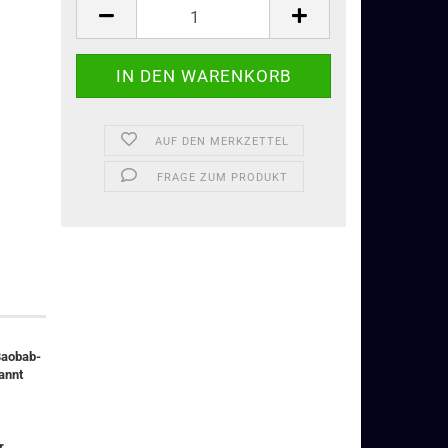
AUF DEN MERKZETTEL
FRAGE ZUM PRODUKT
 Baobab-
annt
r