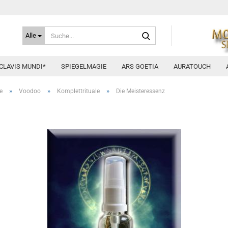
Suche...
Alle
CLAVIS MUNDI*
SPIEGELMAGIE
ARS GOETIA
AURATOUCH
»
»
»
e
Voodoo
Komplettrituale
Die Meisteressenz