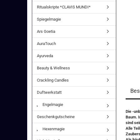
Ritualskripte *CLAVIS MUNDI*
Spiegelmagie
Ars Goetia
AuraTouch
Ayurveda
Beauty & Wellness
Crackling Candles
Bes
Duftwerkstatt
Engelmagie
Die -un
Geschenkgutscheine
Baum. I
sind se
Alle Te
Hexenmagie
Zaubers
Als häu