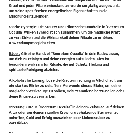
Wissen, das tief in den Traditionen der Magie verwurzelt ist. Jedes
Kraut und jeder Pflanzenbestandteil wurde sorgfältig ausgewählt,
um seine spezifischen energetischen Eigenschaften in die
Mischung einzubringen.
Starke Synergie
: Die Kräuter und Pflanzenbestandteile in "Secretum
Occulta" wirken synergistisch zusammen, um die magische Kraft
zu verstärken und die Wirksamkeit deiner Rituale zu erhöhen.
Anwendungsmöglichkeiten
Bäder:
Gib eine Handvoll "Secretum Occulta" in dein Badewasser,
um dich zu reinigen und deine Energien aufzuladen. Dies ist
besonders wirksam für Rituale, die auf Schutz, Heilung und
spirituelle Reinigung abzielen.
Alkoholische Lösung
: Löse die Kräutermischung in Alkohol auf, um
ein starkes Elixier zu schaffen. Verwende dieses Elixier, um deine
magischen Werkzeuge zu salben, Schutzamulette herzustellen oder
deine Rituale zu verstärken.
Streuung
: Streue "Secretum Occulta" in deinem Zuhause, auf deinen
Altar oder um deinen rituellen Kreis, um schützende Barrieren zu
schaffen, Geld und Erfolg anzuziehen oder Liebeszauber zu
verstärken.