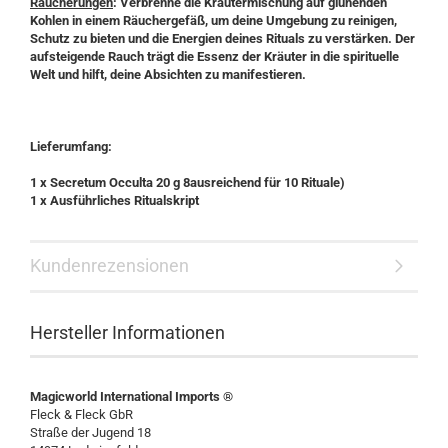
Räucherungen
: Verbrenne die Kräutermischung auf glühenden
Kohlen in einem Räuchergefäß, um deine Umgebung zu reinigen,
Schutz zu bieten und die Energien deines Rituals zu verstärken. Der
aufsteigende Rauch trägt die Essenz der Kräuter in die spirituelle
Welt und hilft, deine Absichten zu manifestieren.
Lieferumfang:
1 x Secretum Occulta 20 g 8ausreichend für 10 Rituale)
1 x Ausführliches Ritualskript
Kundenrezensionen
Hersteller Informationen
Magicworld International Imports ®
Fleck & Fleck GbR
Straße der Jugend 18