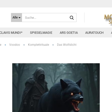
Suche...
Alle
CLAVIS MUNDI*
SPIEGELMAGIE
ARS GOETIA
AURATOUCH
»
»
»
e
Voodoo
Komplettrituale
Das Wolfslicht