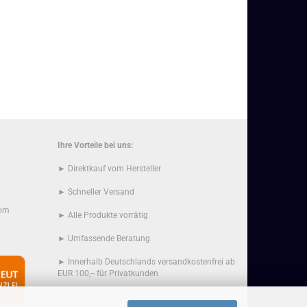
Ihre Vorteile bei uns:
► Direktkauf vom Hersteller
► Schneller Versand
com
► Alle Produkte vorrätig
► Umfassende Beratung
► Innerhalb Deutschlands versandkostenfrei ab
EUR 100,-- für Privatkunden