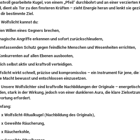
stvoll gearbeitete Kugel, von einem „Pfeil“ durchbohrt und an einer verzierten 
, dient als
Tor zu den finsteren Kräften
– zieht Energie heran und lenkt sie gezi
dir bestimmte Ziel.
 Wolfslicht kannst du:
den Willen eines Gegners brechen
,
magische Angriffe erkennen und sofort zurückschleudern
,
umfassenden Schutz gegen feindliche Menschen und Wesenheiten errichten
,
Konkurrenten auf allen Ebenen ausbooten
,
ich selbst aktiv und kraftvoll verteidigen
.
slicht wirkt schnell, präzise und kompromisslos – ein Instrument für jene, die 
hre Macht bewusst und entschlossen einzusetzen.
Unsere Wolfslichter sind kraftvolle Nachbildungen der Originale – energetisch
en, stark in der Wirkung, jedoch von einer dunkleren Aura, die klare Zielsetzu
ortung erfordert.
mfang:
 x Wolfslicht-Ritualkugel (Nachbildung des Originals),
1 x Geweihte Räucherung,
 x Räucherkohle,