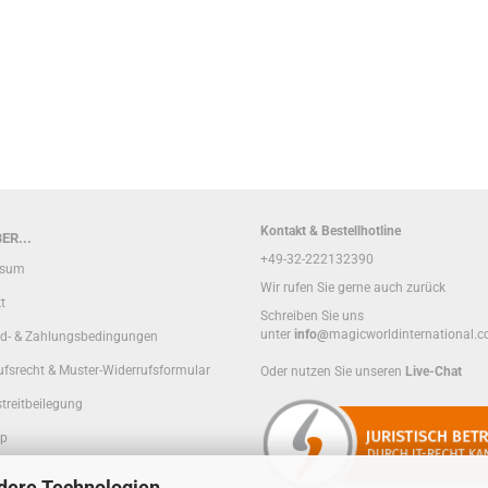
Kontakt & Bestellhotline
ER...
+49-32-222132390
ssum
Wir rufen Sie gerne auch zurück
t
Schreiben Sie uns
unter
info@
magicworldinternational.
d- & Zahlungsbedingungen
ufsrecht & Muster-Widerrufsformular
Oder nutzen Sie unseren
Live-Chat
treitbeilegung
ap
 Media Login
dere Technologien