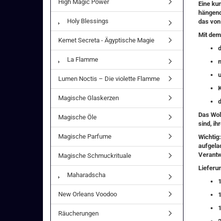
High Magic Power
Eine kun
hängend
Holy Blessings
das von 
Mit dem
Kemet Secreta - Ägyptische Magie
La Flamme
Lumen Noctis – Die violette Flamme
Magische Glaskerzen
d
Das Wolf
Magische Öle
sind, i
Magische Parfume
Wichtig:
aufgelad
Verantw
Magische Schmuckrituale
Lieferu
Maharadscha
1
New Orleans Voodoo
1
Räucherungen