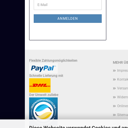
WEITER
E-
ZUR
Mail
NEWSLETTER-
ANMELDUNG
ANMELDEN
Flexible Zahlungsmöglichkeiten
MEHR ÜB
Impre
Schnelle Lieferung mit
Kontak
Versan
Der Umwelt zuliebe
Widerr
Onlines
Sitem
Social
Diese Webseite verwendet Cookies und an