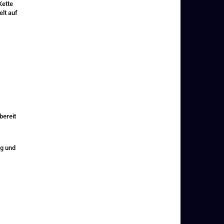
Kette
elt auf
bereit
ng und