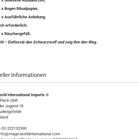
 x Geweihte Ritualkerzen,
 x Bogen Ritualpapier,
 x Ausführliche Anleitung.
ch erforderlich:
1 x Räuchergefäß.
cht – Entfessle den Schwarzwolf und zeig ihm den Weg.
eller Informationen
rld International Imports ®
 Fleck GbR
der Jugend 18
udwigsfelde
land
49-32-222132390
 info@magicworldinternational.com