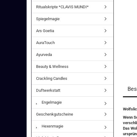
Ritualskripte *CLAVIS MUNDI*
Spiegelmagie
Ars Goetia
AuraTouch
Ayurveda
Beauty & Wellness
Crackling Candles
Bes
Duftwerkstatt
Engelmagie
Wolfsli
Geschenkgutscheine
Wenn Sc
verschl
Hexenmagie
Das
Wol
ursprün