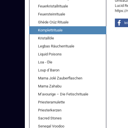
Umsatzs
Lucid R
Feuerkristallrituale
https:/
Feuersteinrituale
Ghède Crúz Rituale
te
Komplettrituale
Kristallöle
Legbas Räucherrituale
Liquid Poisons
Loa - Öle
Loup d´Baron
Mama Jolé Zauberflaschen
Mama Zahabu
M’avourige – Die Fetischrituale
Priesteramulette
Priesterkerzen
Sacred Stones
Senegal Voodoo