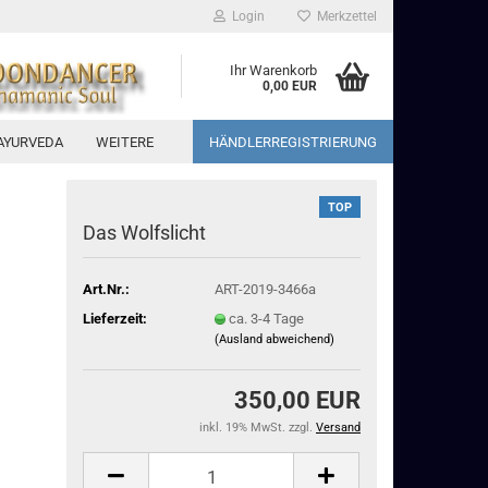
Login
Merkzettel
Ihr Warenkorb
0,00 EUR
AYURVEDA
WEITERE
HÄNDLERREGISTRIERUNG
TOP
Das Wolfslicht
Art.Nr.:
ART-2019-3466a
Lieferzeit:
ca. 3-4 Tage
(Ausland abweichend)
350,00 EUR
inkl. 19% MwSt. zzgl.
Versand