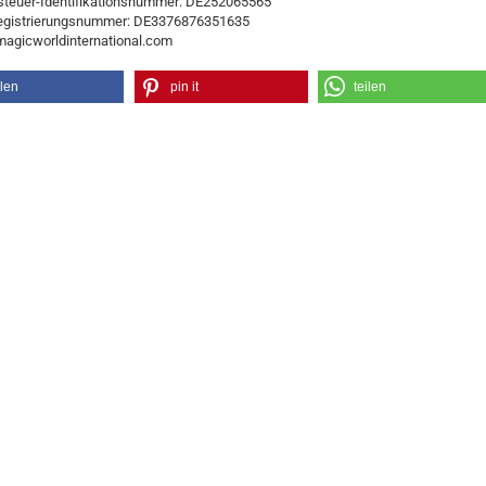
teuer-Identifikationsnummer: DE252065565
egistrierungsnummer: DE3376876351635
/magicworldinternational.com
ilen
pin it
teilen