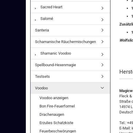
2
Sacred Heart
1
1
Salomé
Zusätzli
Santeria
Wolfsli
Schamanische Räuchermischungen
Shamanic Voodoo
Spellbound-Hexenmagie
Herst
Testsets
Voodoo
Magicwo
Fleck &
Voodoo anzeigen
Straße 
Bon Fire-Feuerformel
14974 L
Deutsch
Drachenaugen
Erzulies Schatzkiste
Tel.: +
E-Mail:
Feuerbeschwörungen