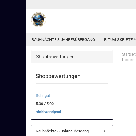
RAUHNÄCHTE & JAHRESÜBERGANG
RITUALSKRIPTE *
Startseit
Shopbewertungen
Hexenrit
Shopbewertungen
Sehr gut
5.00 / 5.00
stahlwandpool
Rauhnächte & Jahresübergang