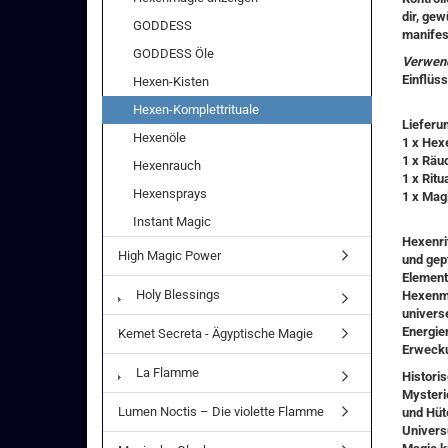
dir, ge
GODDESS
manifes
GODDESS Öle
Verwen
Einflüs
Hexen-Kisten
Hexen-Komplettrituale
Lieferu
Hexenöle
1 x Hexe
1 x Räu
Hexenrauch
1 x Ritu
Hexensprays
1 x Mag
Instant Magic
Hexenrit
High Magic Power
und gepf
Element
Holy Blessings
Hexenma
univers
Energien
Kemet Secreta - Ägyptische Magie
Erwecku
La Flamme
Histori
Mysteri
Lumen Noctis – Die violette Flamme
und Hüt
Univers