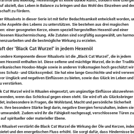
raftvoll und lebendig. Hexenmagie ist keine dunkle Kunst, sondern eine Energie
auf abzielt, das Leben in Balance zu bringen und das Wohl des Einzelnen und de
chaft zu fördern.
r Ritualsets in dieser Serie ist mit tiefer Bedachtsamkeit entwickelt worden, 
sche Aspekte des Lebens zu unterstützen. Sie bestehen aus drei magischen
en: einer gesegneten Kerze, einem speziell hergestellten Hexenöl und einer
lesenen Räuchermischung. Alle Zutaten sind sorgfältig ausgewählt, um harmo
nzuarbeiten und die bestmögliche Wirkung zu erzielen.
aft der "Black Cat Wurzel" in jedem Hexenöl
sondere Komponente dieser Ritualsets ist die „Black Cat Wurzel“, die in jedem
n Hexenöl enthalten ist. Diese seltene und mächtige Wurzel, die in der Traditi
rikanischen Hoodoo-Magie sowie in anderen Volksmagien hoch geschätzt wird,
rkes Schutz- und Glückssymbol. Sie hat eine lange Geschichte und wird verwe
vor Unglück und negativen Einflüssen zu bieten, sowie das Glück im Leben und 
u verstärken.
ck Cat Wurzel wird in Ritualen eingesetzt, um ungünstige Einflüsse abzuwehren
u wenden, wenn das Schicksal gegen einen steht. Sie wird oft als Glücksbringer
et, insbesondere in Fragen, die Wohlstand, Macht und persönliche Sicherheit
n. Ihre besondere Stärke liegt darin, negative Energien fernzuhalten, indem sie
e umwandelt. Zudem wird ihr die Fähigkeit nachgesagt, verschlossene Türen zu
 auf spiritueller oder materieller Ebene.
 Ritualset verstärkt die Black Cat Wurzel die Wirkung der Öle und Kerzen, inde
ietet und den energetischen Fluss erhöht. Sie sorgt dafür, dass Hindernisse be