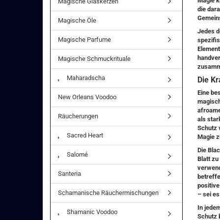
Magie k
Magische Glaskerzen
die dar
Gemeins
Magische Öle
Jedes de
Magische Parfume
spezifi
Element
handver
Magische Schmuckrituale
zusamme
Maharadscha
Die Kr
Eine be
New Orleans Voodoo
magische
afroame
Räucherungen
als sta
Schutz 
Sacred Heart
Magie z
Die Bla
Salomé
Blatt z
verwend
Santeria
betreffe
positiv
Schamanische Räuchermischungen
– sei es
In jedem
Shamanic Voodoo
Schutz b