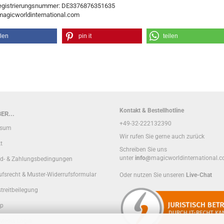
egistrierungsnummer: DE3376876351635
/magicworldinternational.com
ilen
pin it
teilen
Kontakt & Bestellhotline
ER...
+49-32-222132390
ssum
Wir rufen Sie gerne auch zurück
t
Schreiben Sie uns
unter
info@
magicworldinternational.
d- & Zahlungsbedingungen
ufsrecht & Muster-Widerrufsformular
Oder nutzen Sie unseren
Live-Chat
treitbeilegung
ap
 Media Login