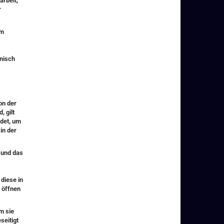
arbeit,
r
um
nisch
on der
 gilt
ndet, um
in der
 und das
 diese in
 öffnen
m sie
seitigt