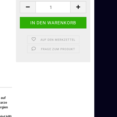
AUF DEN MERKZETTEL
FRAGE ZUM PRODUKT
 auf
warze
ergien
ut hilft