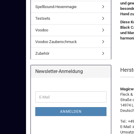
und gew
Spellbound-Hexenmagie
besonder
Hand zu
Testsets
Diese K
Black C
Voodoo
und Man
harmoni
Voodoo Zauberschmuck
Zubehör
Herst
Newsletter-Anmeldung
Magicwo
WEITER
Fleck &
E-
ZUR
Straße 
Mail
NEWSLETTER-
14974 L
ANMELDUNG
Deutsch
ANMELDEN
Tel.: +
E-Mail:
Umsatzs