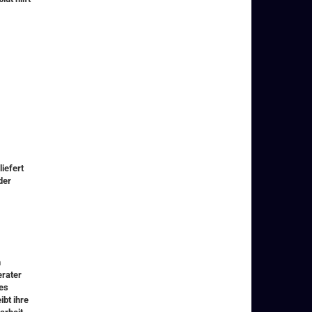
iefert
der
n
erater
es
ibt ihre