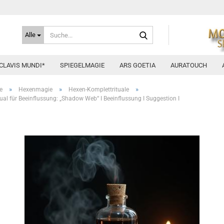
Suche...
Alle
CLAVIS MUNDI*
SPIEGELMAGIE
ARS GOETIA
AURATOUCH
»
»
»
e
Hexenmagie
Hexen-Komplettrituale
ual für Beeinflussung: „Shadow Web“ I Beeinflussung I Suggestion I