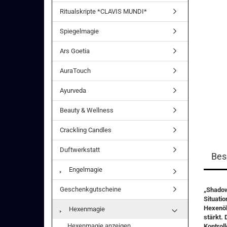
Ritualskripte *CLAVIS MUNDI*
Spiegelmagie
Ars Goetia
AuraTouch
Ayurveda
Beauty & Wellness
Crackling Candles
Duftwerkstatt
Bes
Engelmagie
Geschenkgutscheine
„Shadow 
Situati
Hexenöl
Hexenmagie
stärkt. 
Hexenmagie anzeigen
Kontrol