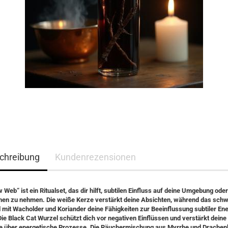
chreibung
Kundenrezensionen
Web“ ist ein Ritualset, das dir hilft, subtilen Einfluss auf deine Umgebung oder
onen zu nehmen. Die weiße Kerze verstärkt deine Absichten, während das sch
 mit Wacholder und Koriander deine Fähigkeiten zur Beeinflussung subtiler En
Die Black Cat Wurzel schützt dich vor negativen Einflüssen und verstärkt deine
le über energetische Prozesse. Die Räuchermischung aus Myrrhe und Drachenbl