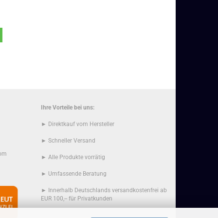
Ihre Vorteile bei uns:
► Direktkauf vom Hersteller
► Schneller Versand
com
► Alle Produkte vorrätig
► Umfassende Beratung
► Innerhalb Deutschlands versandkostenfrei ab
EUR 100,-- für Privatkunden