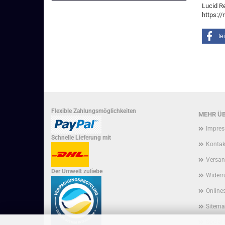
Lucid R
https:/
te
Flexible Zahlungsmöglichkeiten
MEHR ÜB
Impre
Schnelle Lieferung mit
Kontak
Versan
Der Umwelt zuliebe
Widerr
Onlines
Sitem
Social