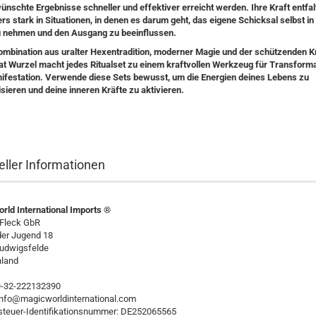
ünschte Ergebnisse schneller und effektiver erreicht werden. Ihre Kraft entfal
s stark in Situationen, in denen es darum geht, das eigene Schicksal selbst in 
 nehmen und den Ausgang zu beeinflussen.
ombination aus uralter Hexentradition, moderner Magie und der schützenden Kr
at Wurzel macht jedes Ritualset zu einem kraftvollen Werkzeug für Transform
ifestation. Verwende diese Sets bewusst, um die Energien deines Lebens zu
sieren und deine inneren Kräfte zu aktivieren.
eller Informationen
rld International Imports ®
 Fleck GbR
der Jugend 18
udwigsfelde
land
49-32-222132390
 info@magicworldinternational.com
teuer-Identifikationsnummer: DE252065565