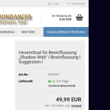
Login
Merkzettel
Ihr Warenkorb
0,00 EUR
AYURVEDA
WEITERE
HÄNDLERREGISTRIERUNG
Hexenritual für Beeinflussung:
„Shadow Web“ I Beeinflussung I
Suggestion I
Art.Nr.:
HF9227
Lieferzeit:
ca. 3-4 Tage
(Ausland abweichend)
49,99 EUR
inkl. 19% MwSt. zzgl.
Versand