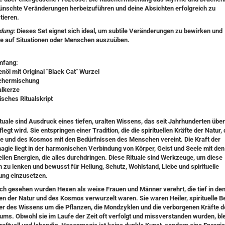
wünschte Veränderungen herbeizuführen und deine Absichten erfolgreich zu
tieren.
dung:
Dieses Set eignet sich ideal, um subtile Veränderungen zu bewirken und
se auf Situationen oder Menschen auszuüben.
mfang:
nöl mit Original "Black Cat" Wurzel
chermischung
alkerze
isches Ritualskript
uale sind Ausdruck eines tiefen, uralten Wissens, das seit Jahrhunderten überl
legt wird. Sie entspringen einer Tradition, die die spirituellen Kräfte der Natur, 
e und des Kosmos mit den Bedürfnissen des Menschen vereint. Die Kraft der
gie liegt in der harmonischen Verbindung von Körper, Geist und Seele mit den
ellen Energien, die alles durchdringen. Diese Rituale sind Werkzeuge, um diese
 zu lenken und bewusst für Heilung, Schutz, Wohlstand, Liebe und spirituelle
ng einzusetzen.
sch gesehen wurden Hexen als weise Frauen und Männer verehrt, die tief in de
en der Natur und des Kosmos verwurzelt waren. Sie waren Heiler, spirituelle B
er des Wissens um die Pflanzen, die Mondzyklen und die verborgenen Kräfte d
ums. Obwohl sie im Laufe der Zeit oft verfolgt und missverstanden wurden, ble