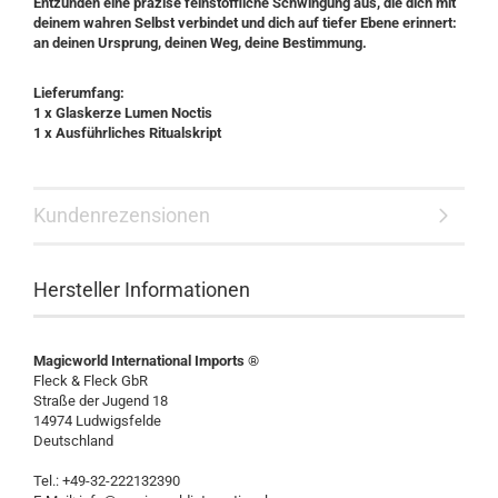
Entzünden eine präzise feinstoffliche Schwingung aus, die dich mit
deinem wahren Selbst verbindet und dich auf tiefer Ebene erinnert:
an deinen Ursprung, deinen Weg, deine Bestimmung.
Lieferumfang:
1 x Glaskerze Lumen Noctis
1 x Ausführliches Ritualskript
Kundenrezensionen
Hersteller Informationen
Magicworld International Imports ®
Fleck & Fleck GbR
Straße der Jugend 18
14974 Ludwigsfelde
Deutschland
Tel.: +49-32-222132390