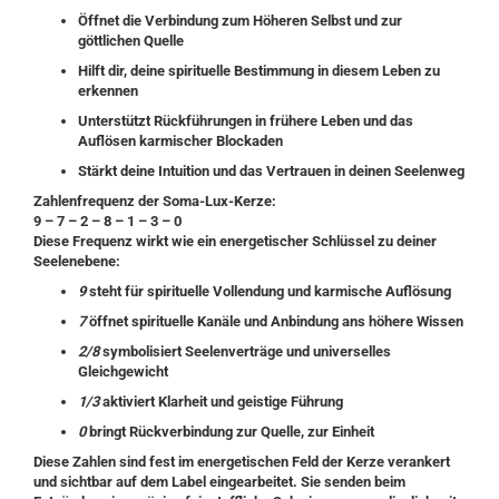
Öffnet die Verbindung zum Höheren Selbst und zur
göttlichen Quelle
Hilft dir, deine spirituelle Bestimmung in diesem Leben zu
erkennen
Unterstützt Rückführungen in frühere Leben und das
Auflösen karmischer Blockaden
Stärkt deine Intuition und das Vertrauen in deinen Seelenweg
Zahlenfrequenz der Soma-Lux-Kerze:
9 – 7 – 2 – 8 – 1 – 3 – 0
Diese Frequenz wirkt wie ein energetischer Schlüssel zu deiner
Seelenebene:
9
steht für spirituelle Vollendung und karmische Auflösung
7
öffnet spirituelle Kanäle und Anbindung ans höhere Wissen
2/8
symbolisiert Seelenverträge und universelles
Gleichgewicht
1/3
aktiviert Klarheit und geistige Führung
0
bringt Rückverbindung zur Quelle, zur Einheit
Diese Zahlen sind
fest im energetischen Feld der Kerze verankert
und sichtbar auf dem Label eingearbeitet. Sie senden beim