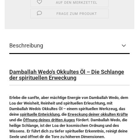
AUF DEN MERKZETTEL
FRAGE ZUM PRODUKT
Beschreibung
Damballah Wedo's Okkultes Öl – Die Schlange
der spirituellen Erweckung
Erlebe die sanfte, aber mächtige Energie von Damballah Wedo, dem
Loa der Weisheit, Reinheit und spirituellen Erleuchtung, mit
Damballah Wedo's Okkultes Öl – einem spirituellen Werkzeug, das
deine
spirituelle Entwicklung
, die
Erweckung deiner okkulten Kräfte
und die
Öffnung deines dritten Auges
fördert. Damballah Wedo, die
heilige Schlange, ist der Loa der kosmischen Ordnung und des
Wissens. Er führt dich zu tiefer spiritueller Erkenntnis, reinigt deine
Seele und öffnet dir die Tore zu höheren Dimensionen.