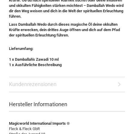
Kräfte. Ob du nach spiritueller Klarheit suchst oder deine intuitiven
und okkulten Fähigkeiten stärken möchtest – Damballah Wedo wird
dir den Weg weisen und dich in die Welt der spirituellen Erleuchtung
führen.
Lass Damballah Wedo durch dieses magische Öl deine okkulten
Kräfte erwecken, dein drittes Auge öffnen und dich auf dem Pfad
der spirituellen Erleuchtung führen.
Lieferumfang:
1 x Damballah's Zawadi 10 ml
1 x Ausführliche Beschreibung
Kundenrezensionen
Hersteller Informationen
Magicworld International Imports ®
Fleck & Fleck GbR