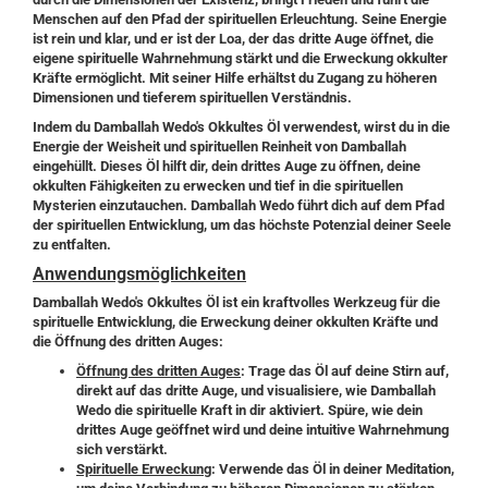
Menschen auf den Pfad der spirituellen Erleuchtung. Seine Energie
ist rein und klar, und er ist der Loa, der das dritte Auge öffnet, die
eigene spirituelle Wahrnehmung stärkt und die Erweckung okkulter
Kräfte ermöglicht. Mit seiner Hilfe erhältst du Zugang zu höheren
Dimensionen und tieferem spirituellen Verständnis.
Indem du Damballah Wedo's Okkultes Öl verwendest, wirst du in die
Energie der Weisheit und spirituellen Reinheit von Damballah
eingehüllt. Dieses Öl hilft dir, dein drittes Auge zu öffnen, deine
okkulten Fähigkeiten zu erwecken und tief in die spirituellen
Mysterien einzutauchen. Damballah Wedo führt dich auf dem Pfad
der spirituellen Entwicklung, um das höchste Potenzial deiner Seele
zu entfalten.
Anwendungsmöglichkeiten
Damballah Wedo's Okkultes Öl ist ein kraftvolles Werkzeug für die
spirituelle Entwicklung, die Erweckung deiner okkulten Kräfte und
die Öffnung des dritten Auges:
Öffnung des dritten Auges
: Trage das Öl auf deine Stirn auf,
direkt auf das dritte Auge, und visualisiere, wie Damballah
Wedo die spirituelle Kraft in dir aktiviert. Spüre, wie dein
drittes Auge geöffnet wird und deine intuitive Wahrnehmung
sich verstärkt.
Spirituelle Erweckung
: Verwende das Öl in deiner Meditation,