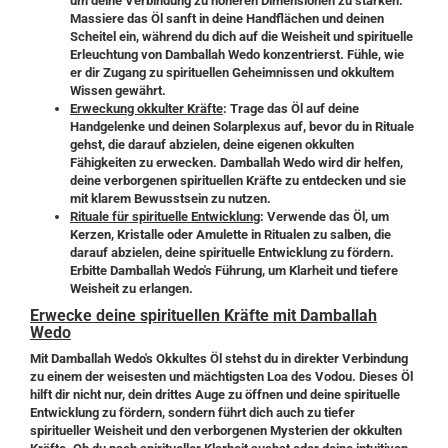
um deine Verbindung zu höheren Dimensionen zu stärken.
Massiere das Öl sanft in deine Handflächen und deinen
Scheitel ein, während du dich auf die Weisheit und spirituelle
Erleuchtung von Damballah Wedo konzentrierst. Fühle, wie
er dir Zugang zu spirituellen Geheimnissen und okkultem
Wissen gewährt.
Erweckung okkulter Kräfte
: Trage das Öl auf deine
Handgelenke und deinen Solarplexus auf, bevor du in Rituale
gehst, die darauf abzielen, deine eigenen okkulten
Fähigkeiten zu erwecken. Damballah Wedo wird dir helfen,
deine verborgenen spirituellen Kräfte zu entdecken und sie
mit klarem Bewusstsein zu nutzen.
Rituale für spirituelle Entwicklung
: Verwende das Öl, um
Kerzen, Kristalle oder Amulette in Ritualen zu salben, die
darauf abzielen, deine spirituelle Entwicklung zu fördern.
Erbitte Damballah Wedo's Führung, um Klarheit und tiefere
Weisheit zu erlangen.
Erwecke deine spirituellen Kräfte mit Damballah
Wedo
Mit Damballah Wedo's Okkultes Öl stehst du in direkter Verbindung
zu einem der weisesten und mächtigsten Loa des Vodou. Dieses Öl
hilft dir nicht nur, dein drittes Auge zu öffnen und deine spirituelle
Entwicklung zu fördern, sondern führt dich auch zu tiefer
spiritueller Weisheit und den verborgenen Mysterien der okkulten