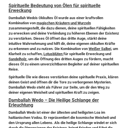
Spirituelle Bedeutung von Ölen für spirituelle
Erweckung
Damballah Wedo's Okkultes Öl wurde aus einer kraftvollen
Kombination von
magischen Kräutern und Wurzeln
zusammengestellt, die dazu dienen, deine spirituellen Fähigkeiten
zu erwecken und deine Verbindung zu höheren Ebenen der Existenz
zu verstärken. Dieses Öl öffnet das dritte Auge, stärkt deine
intuitive Wahrnehmung und hilft dir, deine eigenen okkulten Kräfte
zu erkennen und zu nutzen. Die Kombination von
Weißer Salbei,
um
Klarheit zu schaffen,
Lotusblüten
für spirituelle Erweckung und
Sandelholz
, um die Öffnung des dritten Auges zu fördern, macht
dieses Öl zu einem unverzichtbaren Begleiter auf deiner spirituellen
Reise.
Spirituelle Öle wie dieses verstärken deine spirituelle Praxis, klären
deinen Geist und öffnen dir die Tore zu verborgenen Mysterien.
Damballah Wedo steht als Führer zur Seite, um dir den Weg zu
deiner eigenen Weisheit und spirituellen Kraft zu zeigen.
Damballah Wedo – Die Heilige Schlange der
Erleuchtung
Damballah Wedo ist einer der ältesten und heiligsten Loa im
haitianischen Vodou. Er repräsentiert die kosmische Weisheit und
den Ursprung allen Lebens. Als die heilige Schlange windet er sich
durch die Dimensionen der Existenz, bringt Frieden und führt die