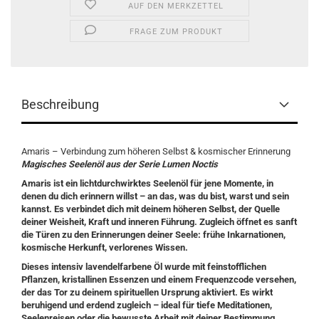
AUF DEN MERKZETTEL
FRAGE ZUM PRODUKT
Beschreibung
Amaris – Verbindung zum höheren Selbst & kosmischer Erinnerung
Magisches Seelenöl aus der Serie Lumen Noctis
Amaris ist ein lichtdurchwirktes Seelenöl für jene Momente, in
denen du dich erinnern willst – an das, was du bist, warst und sein
kannst. Es verbindet dich mit deinem höheren Selbst, der Quelle
deiner Weisheit, Kraft und inneren Führung. Zugleich öffnet es sanft
die Türen zu den Erinnerungen deiner Seele: frühe Inkarnationen,
kosmische Herkunft, verlorenes Wissen.
Dieses intensiv lavendelfarbene Öl wurde mit feinstofflichen
Pflanzen, kristallinen Essenzen und einem Frequenzcode versehen,
der das Tor zu deinem spirituellen Ursprung aktiviert. Es wirkt
beruhigend und erdend zugleich – ideal für tiefe Meditationen,
Seelenreisen oder die bewusste Arbeit mit deiner Bestimmung.